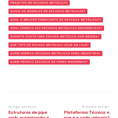
PROJETOS DE ESCADAS METÁLICAS
QUAIS OS MODELOS DE ESCADAS METÁLICAS?
QUAL A MELHOR FABRICANTE DE ESCADAS METÁLICAS?
QUAL FÁBRICA FAZ ESCADAS METÁLICAS RESIDENCIAIS?
QUANTO CUSTA UMA ESCADA METÁLICA SOB MEDIDA?
QUE TIPO DE ESCADA METÁLICA USAR EM LOJA?
QUEM FABRICA ESCADAS METÁLICAS PARA INDÚSTRIA?
QUEM PRODUZ ESCADAS DE FERRO MODERNAS?
Navegação
Artigo anterior
Próximo artigo
Estruturas de pipe
Plataforma Técnica: o
de
rack: organização e
que é e onde adquirir?