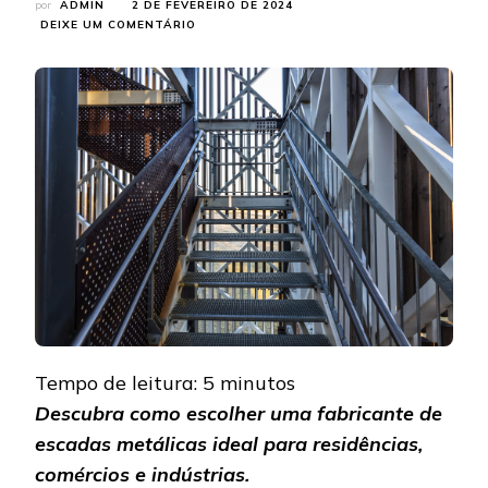
por
ADMIN
2 DE FEVEREIRO DE 2024
EM
DEIXE UM COMENTÁRIO
FABRICANTE
DE
ESCADAS
METÁLICAS
PARA
PROJETOS
MODERNOS
E
SOB
MEDIDA
Tempo de leitura:
5
minutos
Descubra como escolher uma fabricante de
escadas metálicas ideal para residências,
comércios e indústrias.