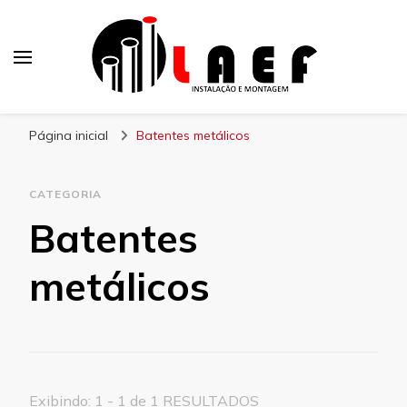
Laef
Blog – Laef
Página inicial
Batentes metálicos
CATEGORIA
Batentes
metálicos
Exibindo: 1 - 1 de 1 RESULTADOS