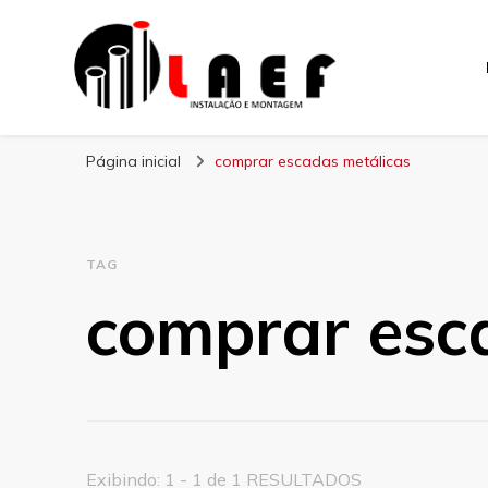
Laef
Blog – Laef
Página inicial
comprar escadas metálicas
TAG
comprar esc
Exibindo: 1 - 1 de 1 RESULTADOS