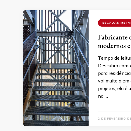
ESCADAS METÁ
Fabricante 
modernos e
Tempo de leitu
Descubra como 
para residência
vai muito além 
projetos, ela é
na …
2 DE FEVEREIRO D