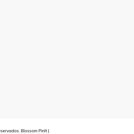
reservados.
Blossom PinIt |