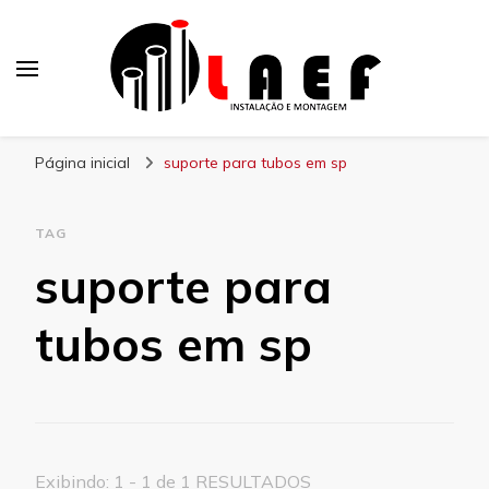
Laef
Blog – Laef
Página inicial
suporte para tubos em sp
TAG
suporte para
tubos em sp
Exibindo: 1 - 1 de 1 RESULTADOS