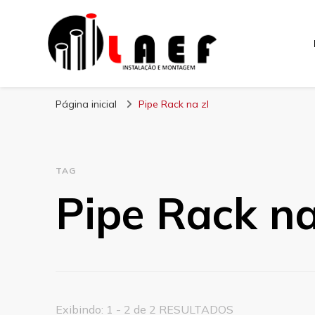
Laef
Blog – Laef
Página inicial
Pipe Rack na zl
TAG
Pipe Rack na
Exibindo: 1 - 2 de 2 RESULTADOS