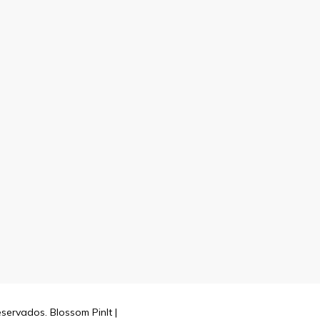
reservados.
Blossom PinIt |