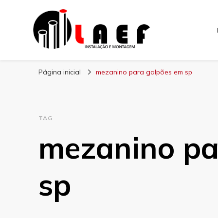
Laef
Blog – Laef
Página inicial
mezanino para galpões em sp
TAG
mezanino pa
sp