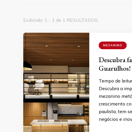
Exibindo: 1 - 1 de 1 RESULTADOS
MEZANINO
Descubra fa
Guarulhos!
Tempo de leitu
Descubra a imp
mezanino metáli
crescimento con
paulista, tem 
negócios e ino