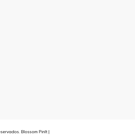
reservados.
Blossom PinIt |