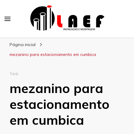
Laef
Blog – Laef
Página inicial
mezanino para estacionamento em cumbica
TAG
mezanino para
estacionamento
em cumbica