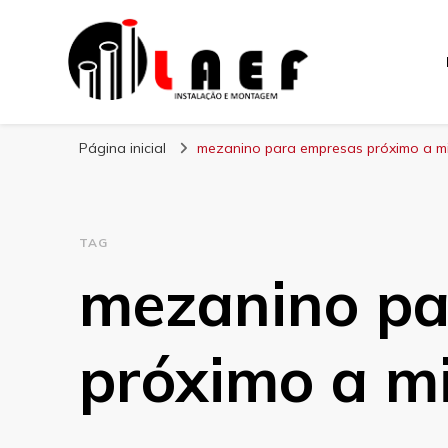
Laef
Blog – Laef
Página inicial
mezanino para empresas próximo a m
TAG
mezanino pa
próximo a m