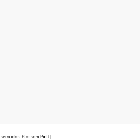
reservados.
Blossom PinIt |