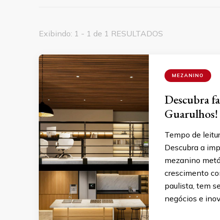
Exibindo: 1 - 1 de 1 RESULTADOS
MEZANINO
Descubra fa
Guarulhos!
Tempo de leitu
Descubra a imp
mezanino metáli
crescimento con
paulista, tem 
negócios e ino