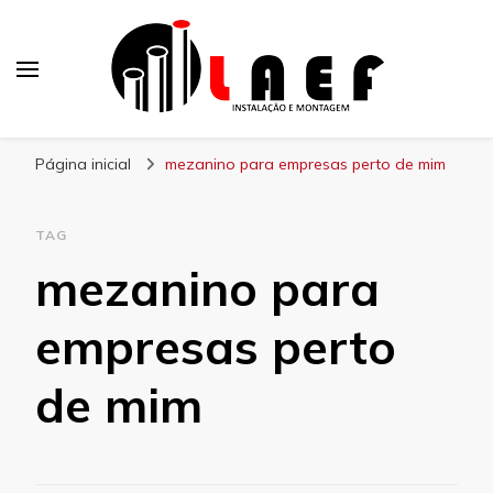
Laef
Blog – Laef
Página inicial
mezanino para empresas perto de mim
TAG
mezanino para
empresas perto
de mim