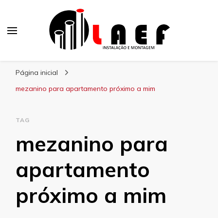
Laef
Blog – Laef
Página inicial
mezanino para apartamento próximo a mim
TAG
mezanino para
apartamento
próximo a mim