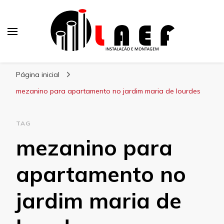
Laef
Blog – Laef
Página inicial
mezanino para apartamento no jardim maria de lourdes
TAG
mezanino para
apartamento no
jardim maria de