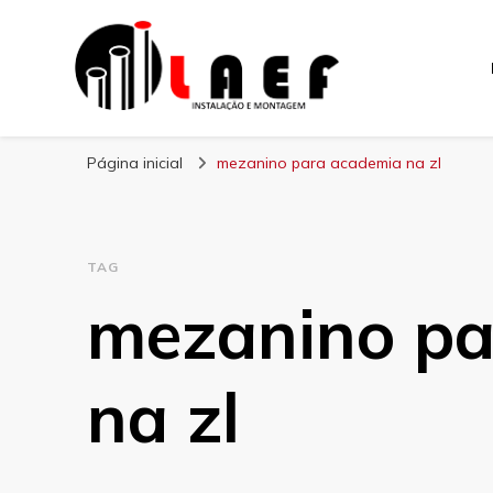
Laef
Blog – Laef
Página inicial
mezanino para academia na zl
TAG
mezanino pa
na zl