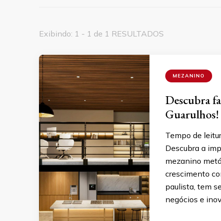
Exibindo: 1 - 1 de 1 RESULTADOS
MEZANINO
Descubra fa
Guarulhos!
Tempo de leitu
Descubra a imp
mezanino metáli
crescimento con
paulista, tem 
negócios e ino