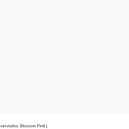
reservados.
Blossom PinIt |