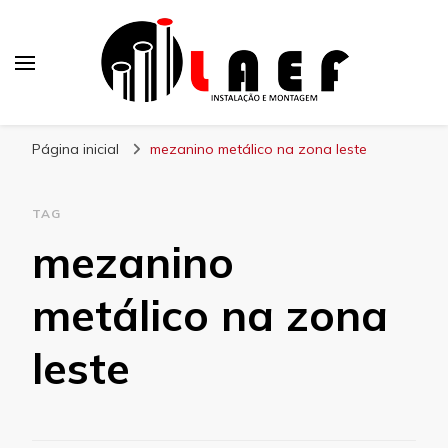
Laef
Blog – Laef
Página inicial
mezanino metálico na zona leste
TAG
mezanino
metálico na zona
leste