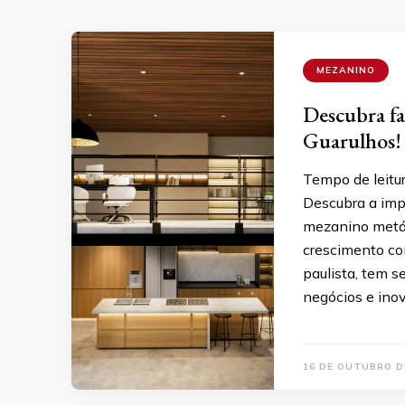
MEZANINO
Descubra fa
Guarulhos!
Tempo de leitu
Descubra a imp
mezanino metáli
crescimento con
paulista, tem 
negócios e ino
16 DE OUTUBRO D