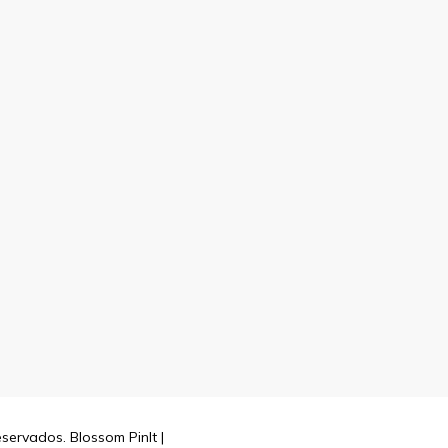
reservados.
Blossom PinIt |