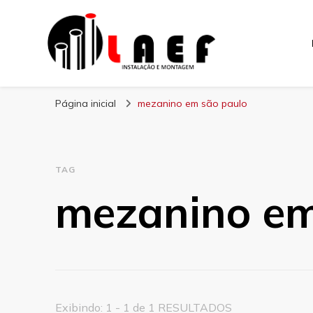
Laef
Blog – Laef
Página inicial
mezanino em são paulo
TAG
mezanino em
Exibindo: 1 - 1 de 1 RESULTADOS