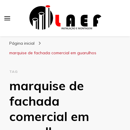
Laef
Blog – Laef
Página inicial
marquise de fachada comercial em guarulhos
TAG
marquise de
fachada
comercial em