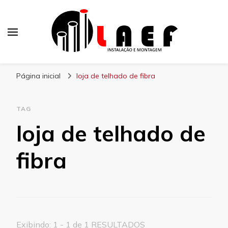
Laef
Blog – Laef
Página inicial
loja de telhado de fibra
TAG
loja de telhado de
fibra
Exibindo: 1 - 1 de 1 RESULTADOS