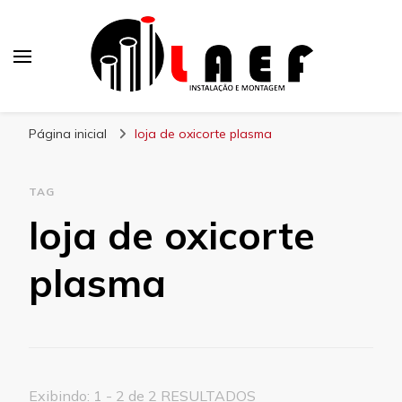
Laef
Blog – Laef
Página inicial
loja de oxicorte plasma
TAG
loja de oxicorte
plasma
Exibindo: 1 - 2 de 2 RESULTADOS