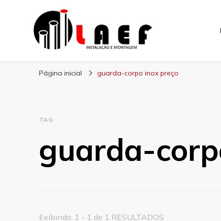
Laef
Blog – Laef
Página inicial
guarda-corpo inox preço
TAG
guarda-corp
Exibindo: 1 - 1 de 1 RESULTADOS