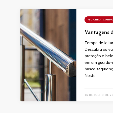
GUARDA-CORP
Vantagens d
Tempo de leitu
Descubra as va
proteção e bele
em um guarda-c
busca seguranç
Neste …
16 DE JULHO DE 2