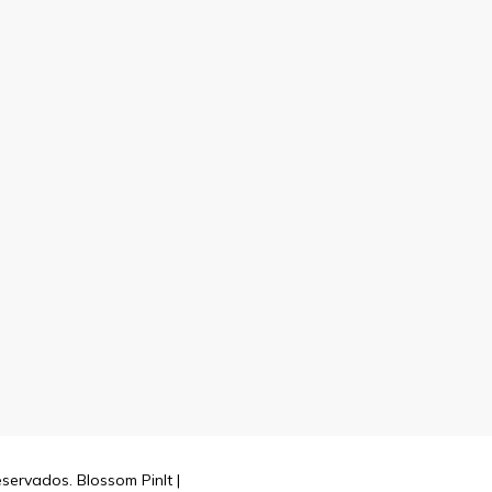
reservados.
Blossom PinIt |