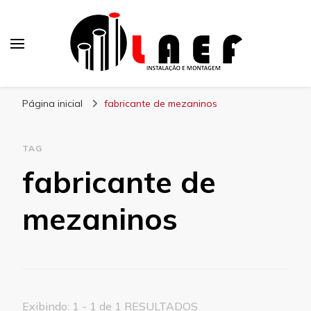
Laef
Blog – Laef
Página inicial
fabricante de mezaninos
TAG
fabricante de
mezaninos
Exibindo: 1 - 1 de 1 RESULTADOS