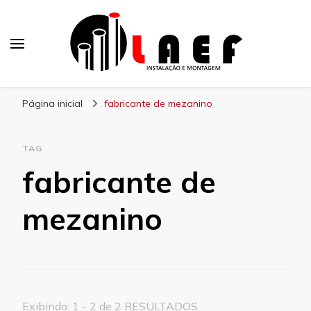
Laef
Blog – Laef
Página inicial
fabricante de mezanino
TAG
fabricante de
mezanino
Exibindo: 1 - 2 de 2 RESULTADOS