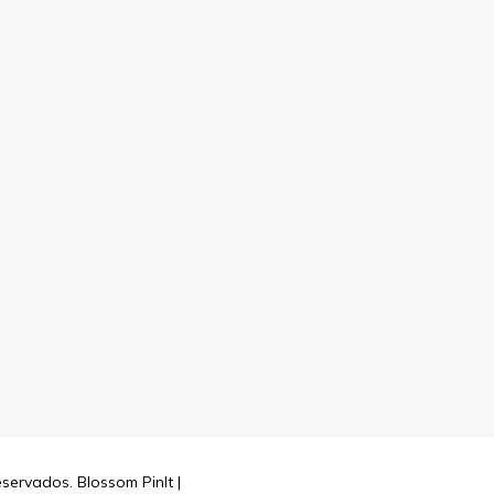
reservados.
Blossom PinIt |