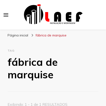
Laef
Blog – Laef
Página inicial
fábrica de marquise
TAG
fábrica de
marquise
Exibindo: 1 - 1 de 1 RESULTADOS