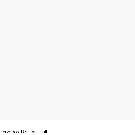
reservados.
Blossom PinIt |