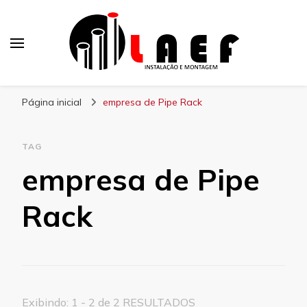
Laef
Blog – Laef
Página inicial
empresa de Pipe Rack
TAG
empresa de Pipe
Rack
Exibindo: 1 - 2 de 2 RESULTADOS