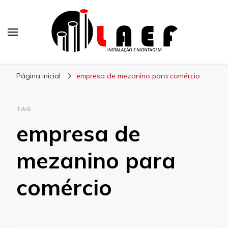
Laef
Blog – Laef
Página inicial
empresa de mezanino para comércio
TAG
empresa de
mezanino para
comércio