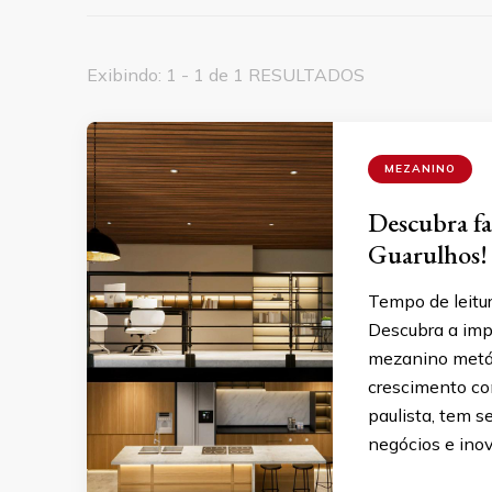
Exibindo: 1 - 1 de 1 RESULTADOS
MEZANINO
Descubra fa
Guarulhos!
Tempo de leitu
Descubra a imp
mezanino metáli
crescimento con
paulista, tem 
negócios e ino