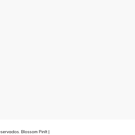
reservados.
Blossom PinIt |