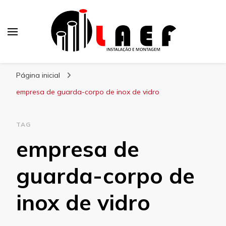
Laef
Blog – Laef
Página inicial
empresa de guarda-corpo de inox de vidro
TAG
empresa de
guarda-corpo de
inox de vidro