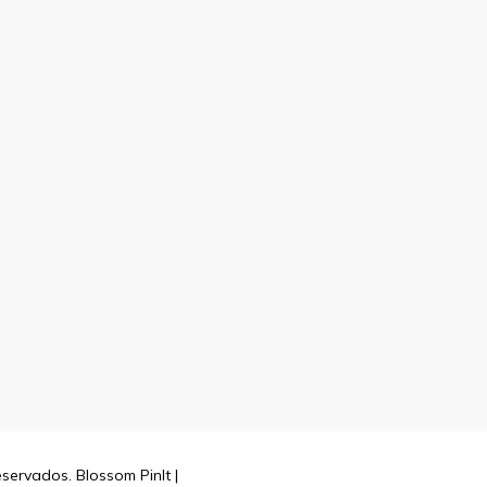
reservados.
Blossom PinIt |