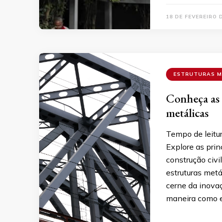
18 DE FEVEREIRO 
ESTRUTURAS M
Conheça as 
metálicas
Tempo de leitu
Explore as prin
construção civi
estruturas metá
cerne da inovaç
maneira como e