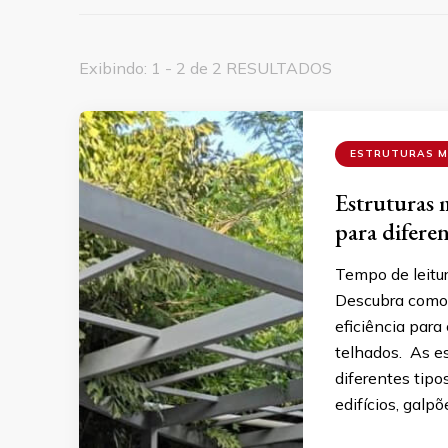
Exibindo: 1 - 2 de 2 RESULTADOS
ESTRUTURAS M
Estruturas m
para difere
Tempo de leitu
Descubra como 
eficiência para
telhados. As es
diferentes tipo
edifícios, galp