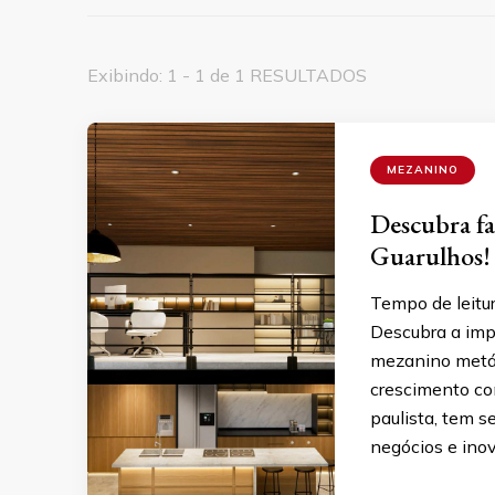
Exibindo: 1 - 1 de 1 RESULTADOS
MEZANINO
Descubra fa
Guarulhos!
Tempo de leitu
Descubra a imp
mezanino metáli
crescimento con
paulista, tem 
negócios e ino