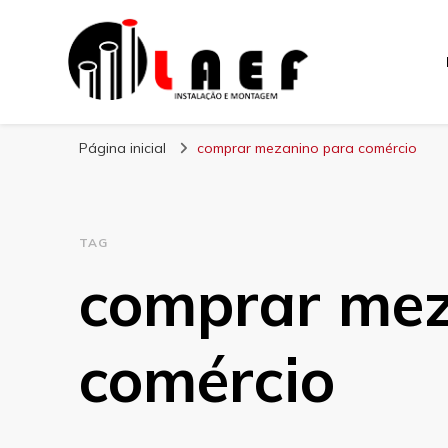
Laef
Blog – Laef
Página inicial
comprar mezanino para comércio
TAG
comprar mez
comércio