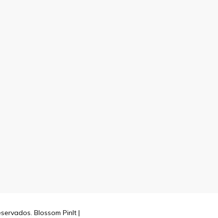
reservados.
Blossom PinIt |