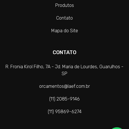
Moema
Vila Carrão
Alphaville
Produtos
Morumbi
Vila Curuçá
Mairiporã
Parelheiros
Vila Esperança
Contato
ABC
Pedreira
Vila Formosa
ABCD
Sacomã
Vila Matilde
Mapa do Site
Santo Amaro
Vila Prudente
Saúde
Socorro
CONTATO
Vila Andrade
Vila Mariana
R. Fronia Kirol Filho, 7A - Jd. Maria de Lourdes, Guarulhos -
SP
orcamentos@laef.com.br
(11) 2085-9146
(11) 95869-6274