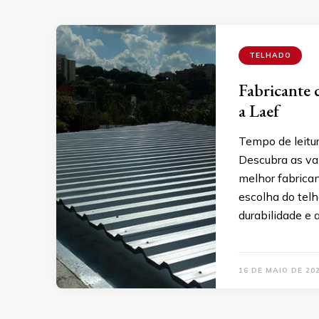
TELHADO
Fabricante 
a Laef
Tempo de leitu
Descubra as va
melhor fabrican
escolha do tel
durabilidade e 
16 DE MAIO DE 20