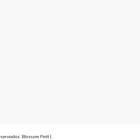
reservados.
Blossom PinIt |