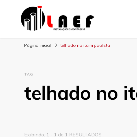
Laef
Blog – Laef
Página inicial
telhado no itaim paulista
TAG
telhado no i
Exibindo: 1 - 1 de 1 RESULTADOS