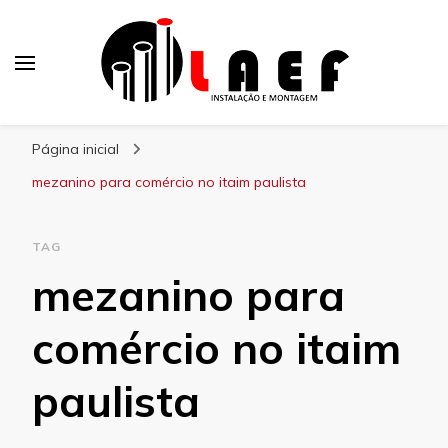
Laef
Blog – Laef
Página inicial
mezanino para comércio no itaim paulista
TAG
mezanino para
comércio no itaim
paulista